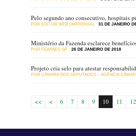
Pelo segundo ano consecutivo, hospitais p
POR EDITOR WEB (IMPRENSA)
31 DE JANEIRO D
Ministério da Fazenda esclarece benefícios
POR FEAPAES-SP
26 DE JANEIRO DE 2018
Projeto cria selo para atestar responsabil
POR CÂMARA DOS DEPUTADOS – AGÊNCIA CÂMAR
<<
<
6
7
8
9
10
11
12