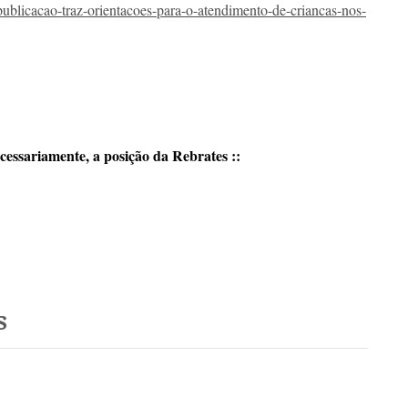
/publicacao-traz-orientacoes-para-o-atendimento-de-criancas-nos-
cessariamente, a posição da Rebrates ::
s