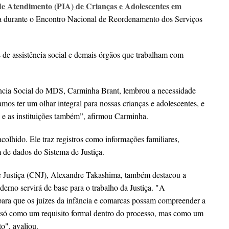
de Atendimento (PIA) de Crianças e Adolescentes em
a durante o Encontro Nacional de Reordenamento dos Serviços
s de assistência social e demais órgãos que trabalham com
tência Social do MDS, Carminha Brant, lembrou a necessidade
mos ter um olhar integral para nossas crianças e adolescentes, e
s e as instituições também”, afirmou Carminha.
olhido. Ele traz registros como informações familiares,
m de dados do Sistema de Justiça.
de Justiça (CNJ), Alexandre Takashima, também destacou a
aderno servirá de base para o trabalho da Justiça. "A
para que os juízes da infância e comarcas possam compreender a
 só como um requisito formal dentro do processo, mas como um
o", avaliou.