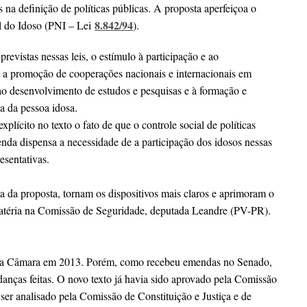
 na definição de políticas públicas. A proposta aperfeiçoa o
8.842/94
al do Idoso (PNI – Lei
).
 previstas nessas leis, o estímulo à participação e ao
s; a promoção de cooperações nacionais e internacionais em
 ao desenvolvimento de estudos e pesquisas e à formação e
a da pessoa idosa.
lícito no texto o fato de que o controle social de políticas
enda dispensa a necessidade de a participação dos idosos nessas
resentativas.
a da proposta, tornam os dispositivos mais claros e aprimoram o
 matéria na Comissão de Seguridade, deputada Leandre (PV-PR).
 pela Câmara em 2013. Porém, como recebeu emendas no Senado,
anças feitas. O novo texto já havia sido aprovado pela Comissão
 ser analisado pela Comissão de Constituição e Justiça e de